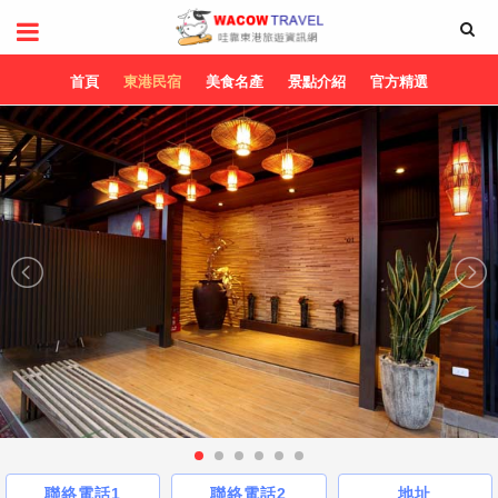
首頁
東港民宿
美食名產
景點介紹
官方精選
聯絡電話1
聯絡電話2
地址