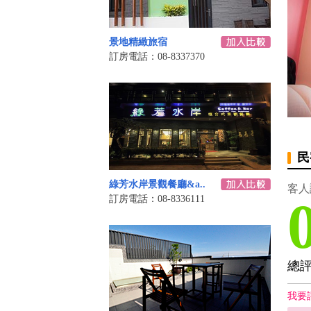
景地精緻旅宿
訂房電話：08-8337370
民
綠芳水岸景觀餐廳&a..
客人
訂房電話：08-8336111
總
我要