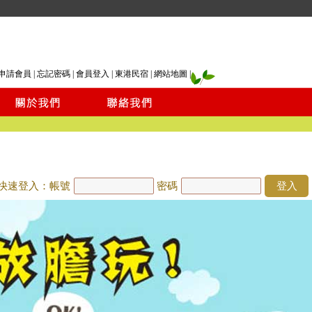
申請會員
|
忘記密碼
|
會員登入
|
東港民宿
|
網站地圖
|
快速登入：帳號
密碼
登入