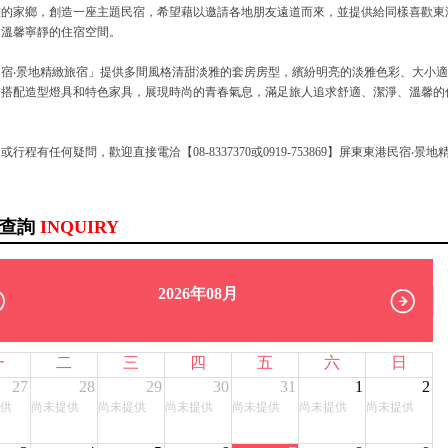
畫的家鄉，創造一座主題民宿，希望藉以邀請各地朋友遠道而來，並提供給同樣喜歡東
處溫馨寧靜的住宿空間。
宿‧景地精緻旅宿」提供多間風格清甜淡雅的套房房型，繽紛明亮的淡雅色彩、大小
，搭配造型燈具和特色家具，展現時尚的青春氣息，滿足旅人追求舒適、潔淨、溫馨的
行程有任何疑問，歡迎直接電洽【08-8337370或0919-753869】屏東東港民宿‧景地
訊查詢
INQUIRY
2026年08月
一
二
三
四
五
六
日
27
28
29
30
31
1
2
供
尚未提供
尚未提供
尚未提供
尚未提供
尚未提供
尚未提供