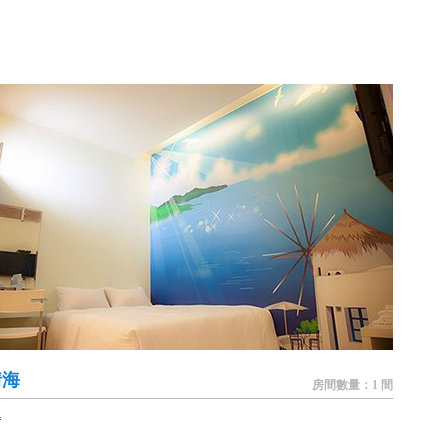
情海
房間數量：1 間
餐