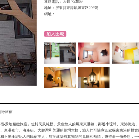
連絡電話：0919-753869
地址：屏東縣東港鎮興東路206號
網址：
精緻旅宿
宿‧景地精緻旅宿」位於民風純樸、景色怡人的屏東東港鎮，鄰近小琉球、東港漁港
街、東港夜市、海產街、大鵬灣和美麗的鵬灣大橋，旅人們可隨意四處探索東港的樸實
書和不動產經紀人的民宿主人，對於建築有其獨到的見解和熱情，秉持著一份夢想，一