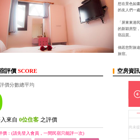
想在景色如
的友人們一
「屏東東港民
的新穎房型
宿品質。
倘若您對旅途或
旅宿。
宿評價
SCORE
空房資
評價分數總平均
0
評入來自
0位住客
之評價
尚未提
評價：(請先登入會員，一間民宿只能評一次)