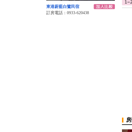
東港蔚藍白鷺民宿
訂房電話：0933-620438
房