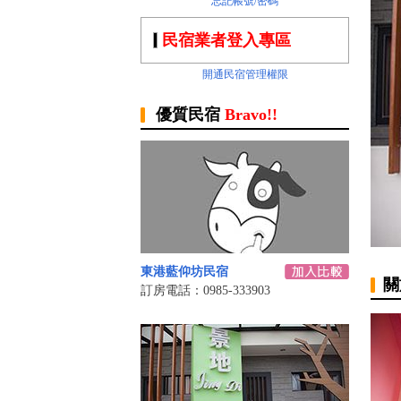
忘記帳號/密碼
民宿業者登入專區
開通民宿管理權限
優質民宿
Bravo!!
東港藍仰坊民宿
關
訂房電話：0985-333903