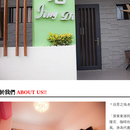
於我們
ABOUT US!!
＊佳景之地‧
「屏東東港民
隆宮、咖啡
風。身為代