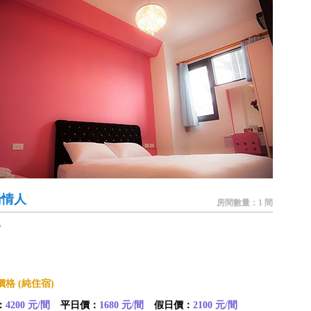
倫情人
房間數量：1 間
餐
格 (純住宿)
：
4200 元/間
平日價：
1680 元/間
假日價：
2100 元/間