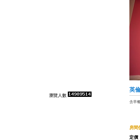
英
瀏覽人數
含早
房間價
定價