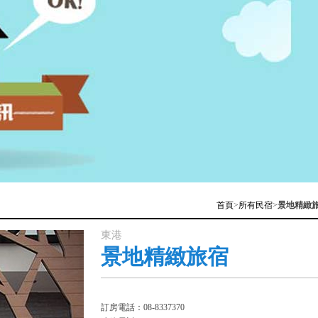
首頁
>
所有民宿
>
景地精緻
東港
景地精緻旅宿
訂房電話：08-8337370