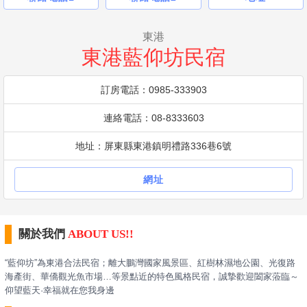
東港
東港藍仰坊民宿
訂房電話：0985-333903
連絡電話：08-8333603
地址：屏東縣東港鎮明禮路336巷6號
網址
關於我們
ABOUT US!!
“藍仰坊”為東港合法民宿；離大鵬灣國家風景區、紅樹林濕地公園、光復路
海產街、華僑觀光魚市場…等景點近的特色風格民宿，誠摯歡迎闔家蒞臨～
仰望藍天·幸福就在您我身邊