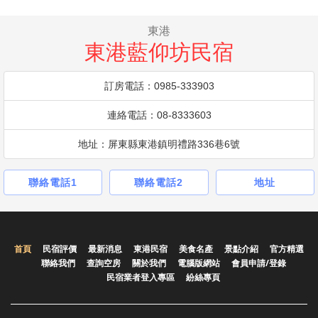
東港
東港藍仰坊民宿
訂房電話：0985-333903
連絡電話：08-8333603
地址：屏東縣東港鎮明禮路336巷6號
聯絡電話1
聯絡電話2
地址
首頁
民宿評價
最新消息
東港民宿
美食名產
景點介紹
官方精選
聯絡我們
查詢空房
關於我們
電腦版網站
會員申請/登錄
民宿業者登入專區
紛絲專頁