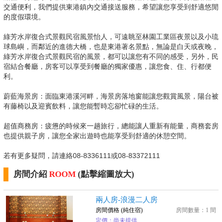
交通便利，我們提供東港鎮內交通接送服務，希望讓您享受到舒適悠閒
的度假環境。
綠芳水岸復合式景觀民宿風景怡人，可遠眺至林園工業區夜景以及小琉
球島嶼，而鄰近的進德大橋，也是東港著名景點，無論是白天或夜晚，
綠芳水岸復合式景觀民宿的風景，都可以讓您有不同的感受，另外，民
宿結合餐廳，房客可以享受到餐廳的獨家優惠，讓您食、住、行都便
利。
蔚藍海景房：面臨東港溪河畔，海景房落地窗能讓您觀賞風景，陽台被
有藤椅以及迎賓飲料，讓您能暫時忘卻忙碌的生活。
超值商務房：疲憊的時候來一趟旅行，總能讓人重新有能量，商務套房
也提供親子房，讓您全家出遊時也能享受到舒適的休憩空間。
若有更多疑問，請連絡08-8336111或08-83372111
房間介紹
ROOM
(點擊縮圖放大)
兩人房-浪漫二人房
房間價格 (純住宿)
房間數量：1 間
定價：尚未提供