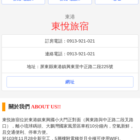
東港
東悅旅宿
訂房電話：0913-921-021
連絡電話：0913-921-021
地址：屏東縣東港鎮興東里中正路二段225號
網址
關於我們
ABOUT US!!
東悦旅宿位於東港鎮東興國小大門正對面（興東路與中正路二段叉路
口），離小琉球碼頭、大鵬灣國家風景區車程10分鐘內，空氣新鮮，
且交通便利、停車方便。
於103年11月28全新完工，5層樓附電梯並且全棟可使用WIFI。