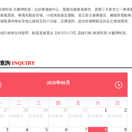
東港民宿-大鵬灣民宿」位於東港鎮中心，緊鄰光復路海產街、屏東三大夜市之一東港
國家風景區、華僑光觀魚市場、小琉球旅遊交通船、迎王祭主廟東隆宮、腳踏與電動車
高雄客運停車站等地之路程五到十分鐘，交通便利，提供舒適輕鬆且自在之渡假環境。
或行程有任何疑問，歡迎直接電洽【08-8311178】花樣行館-東港民宿-大鵬灣民宿。
訊查詢
INQUIRY
2026年08月
一
二
三
四
五
六
日
27
28
29
30
31
1
2
供
尚未提供
尚未提供
尚未提供
尚未提供
尚未提供
尚未提供
3
4
5
6
7
8
9