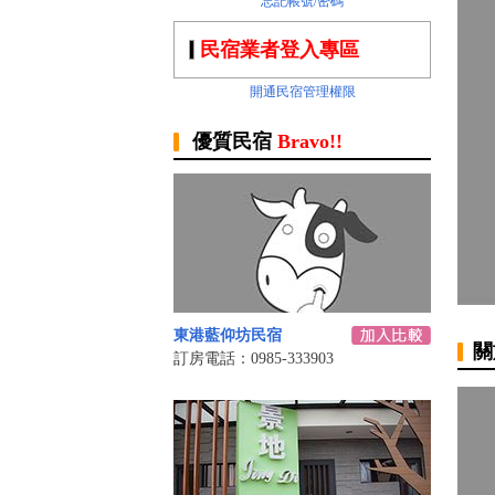
忘記帳號/密碼
民宿業者登入專區
開通民宿管理權限
優質民宿
Bravo!!
東港藍仰坊民宿
關
訂房電話：0985-333903