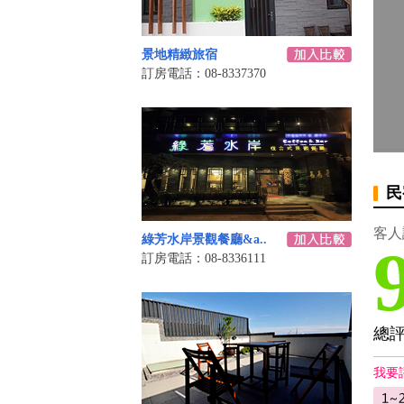
景地精緻旅宿
訂房電話：08-8337370
民
客人
綠芳水岸景觀餐廳&a..
訂房電話：08-8336111
總
我要