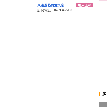
東港蔚藍白鷺民宿
訂房電話：0933-620438
房