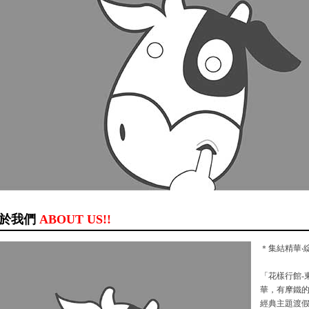
於我們
ABOUT US!!
＊集結精華‧
「花樣行館-
華，有摩鐵
經典主題渡