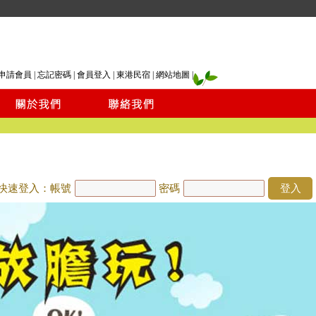
申請會員
|
忘記密碼
|
會員登入
|
東港民宿
|
網站地圖
|
快速登入：帳號
密碼
登入