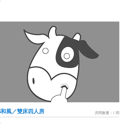
餐
都和風／雙床四人房
房間數量：1 間
餐