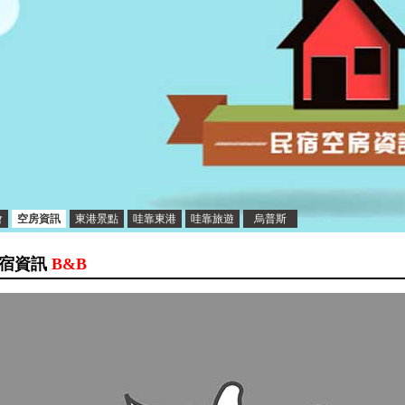
會
空房資訊
東港景點
哇靠東港
哇靠旅遊
烏普斯
宿資訊
B&B