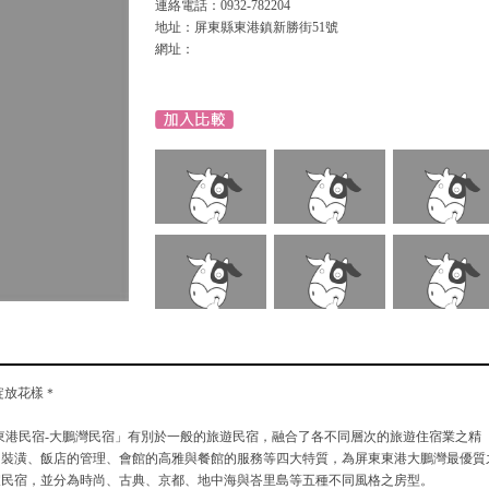
連絡電話：0932-782204
地址：屏東縣東港鎮新勝街51號
網址：
綻放花樣＊
東港民宿-大鵬灣民宿」有別於一般的旅遊民宿，融合了各不同層次的旅遊住宿業之精
的裝潢、飯店的管理、會館的高雅與餐館的服務等四大特質，為屏東東港大鵬灣最優質
假民宿，並分為時尚、古典、京都、地中海與峇里島等五種不同風格之房型。