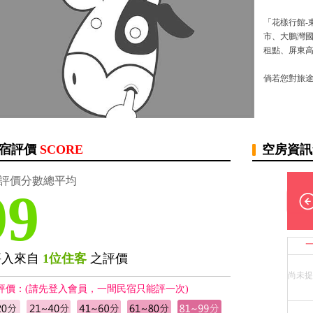
「花樣行館-
市、大鵬灣
租點、屏東
倘若您對旅途
宿評價
SCORE
空房資
評價分數總平均
99
評入來自
1位住客
之評價
尚未提
評價：(請先登入會員，一間民宿只能評一次)