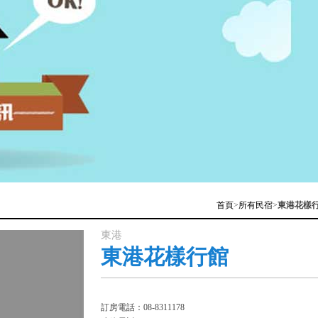
首頁
>
所有民宿
>
東港花樣
東港
東港花樣行館
訂房電話：08-8311178