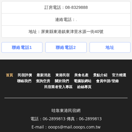
訂房電話：08-8329888
連絡電話：.
地址：屏東縣東港鎮東津里水源一街40號
聯絡電話1
聯絡電話2
地址
首頁
民宿評價
最新消息
東港民宿
美食名產
景點介紹
官方精選
聯絡我們
查詢空房
關於我們
電腦版網站
會員申請/登錄
民宿業者登入專區
紛絲專頁
哇靠東港民宿網
電話：06-2899813 傳真：06-2899813
E-mail：ooops@mail.ooops.com.tw